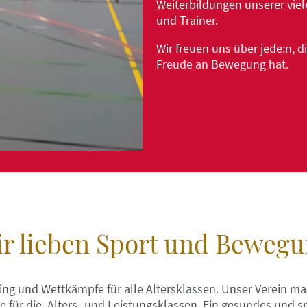
Weiterbildungen unserer viel
und Trainer.
Wir freuen uns über jede:n, 
Freude an Bewegung hat.
r lieben Sport und Beweg
ining und Wettkämpfe für alle Altersklassen. Unser Verein m
 für die Alters- und Leistungsklassen. Ein gesundes und sp