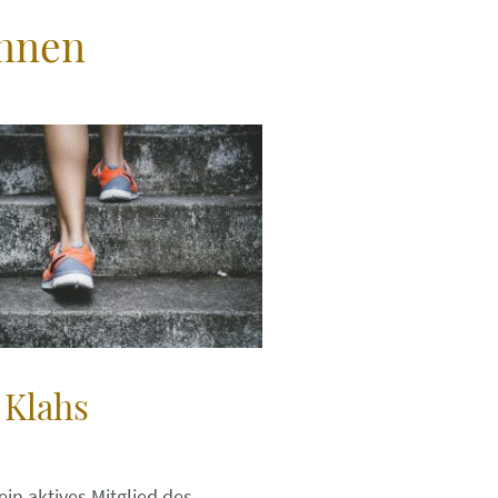
innen
a Klahs
 ein aktives Mitglied des