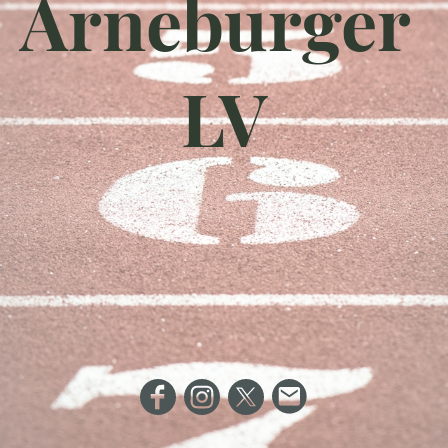
Arneburger
LV