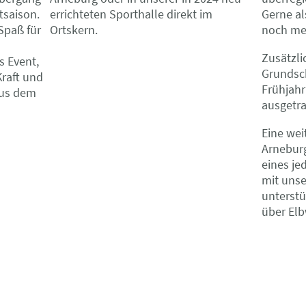
errichteten Sporthalle direkt im
Gerne al
tsaison.
Ortskern.
noch me
 Spaß für
Zusätzli
s Event,
Grundsch
Kraft und
Frühjahr
aus dem
ausgetra
Eine wei
Arnebur
eines je
mit unse
unterstü
über El