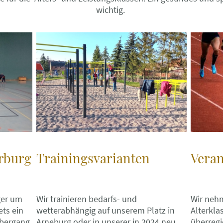
wichtig.
Trainingsvarianten
Veran
erburg
Wir trainieren bedarfs- und
Wir neh
ger um
wetterabhängig auf unserem Platz in
Alterkla
ets ein
Arneburg oder in unserer in 2024 neu
überregi
Übergang