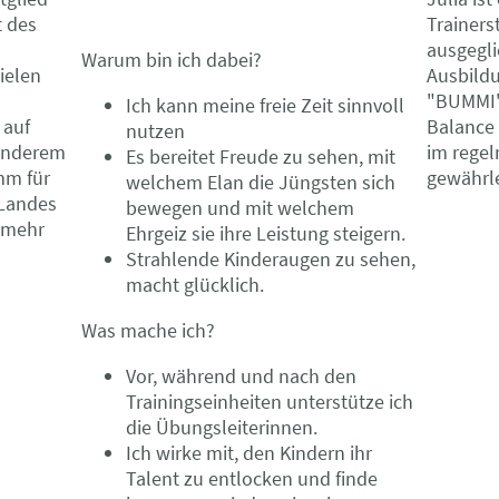
Trainers
t des
ausgegli
Warum bin ich dabei?
Ausbildu
ielen
"BUMMI" 
Ich kann meine freie Zeit sinnvoll
Balance
 auf
nutzen
im regel
 anderem
Es bereitet Freude zu sehen, mit
gewährle
mm für
welchem Elan die Jüngsten sich
 Landes
bewegen und mit welchem
s mehr
Ehrgeiz sie ihre Leistung steigern.
Strahlende Kinderaugen zu sehen,
macht glücklich.
Was mache ich?
Vor, während und nach den
Trainingseinheiten unterstütze ich
die Übungsleiterinnen.
Ich wirke mit, den Kindern ihr
Talent zu entlocken und finde